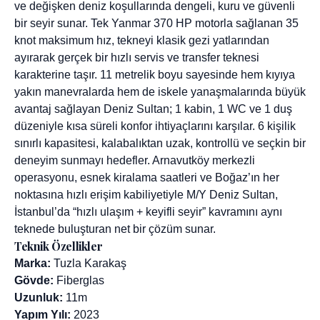
ve değişken deniz koşullarında dengeli, kuru ve güvenli
bir seyir sunar. Tek Yanmar 370 HP motorla sağlanan 35
knot maksimum hız, tekneyi klasik gezi yatlarından
ayırarak gerçek bir hızlı servis ve transfer teknesi
karakterine taşır. 11 metrelik boyu sayesinde hem kıyıya
yakın manevralarda hem de iskele yanaşmalarında büyük
avantaj sağlayan Deniz Sultan; 1 kabin, 1 WC ve 1 duş
düzeniyle kısa süreli konfor ihtiyaçlarını karşılar. 6 kişilik
sınırlı kapasitesi, kalabalıktan uzak, kontrollü ve seçkin bir
deneyim sunmayı hedefler. Arnavutköy merkezli
operasyonu, esnek kiralama saatleri ve Boğaz’ın her
noktasına hızlı erişim kabiliyetiyle M/Y Deniz Sultan,
İstanbul’da “hızlı ulaşım + keyifli seyir” kavramını aynı
teknede buluşturan net bir çözüm sunar.
Teknik Özellikler
Marka:
Tuzla Karakaş
Gövde:
Fiberglas
Uzunluk:
11m
Yapım Yılı:
2023