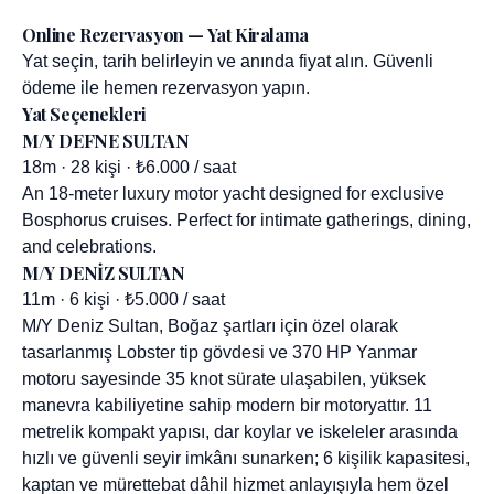
Online Rezervasyon — Yat Kiralama
Yat seçin, tarih belirleyin ve anında fiyat alın. Güvenli
ödeme ile hemen rezervasyon yapın.
Yat Seçenekleri
M/Y DEFNE SULTAN
18m · 28 kişi · ₺6.000 / saat
An 18-meter luxury motor yacht designed for exclusive
Bosphorus cruises. Perfect for intimate gatherings, dining,
and celebrations.
M/Y DENİZ SULTAN
11m · 6 kişi · ₺5.000 / saat
M/Y Deniz Sultan, Boğaz şartları için özel olarak
tasarlanmış Lobster tip gövdesi ve 370 HP Yanmar
motoru sayesinde 35 knot sürate ulaşabilen, yüksek
manevra kabiliyetine sahip modern bir motoryattır. 11
metrelik kompakt yapısı, dar koylar ve iskeleler arasında
hızlı ve güvenli seyir imkânı sunarken; 6 kişilik kapasitesi,
kaptan ve mürettebat dâhil hizmet anlayışıyla hem özel